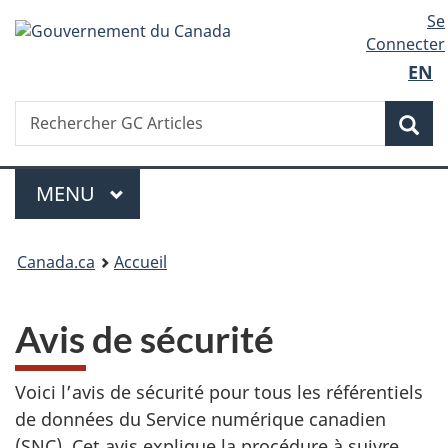
Aller
Government
Langu
Se
au
of
Connecter
contenu
select
Canada
EN
/
Rechercher
Gouvernement
Rechercher
Re
du
Canada
Menu
PRINCIPAL
MENU
Vous
Canada.ca
Accueil
êtes
ici
Avis de sécurité
:
Voici l’avis de sécurité pour tous les référentiels
de données du Service numérique canadien
(SNC). Cet avis explique la procédure à suivre